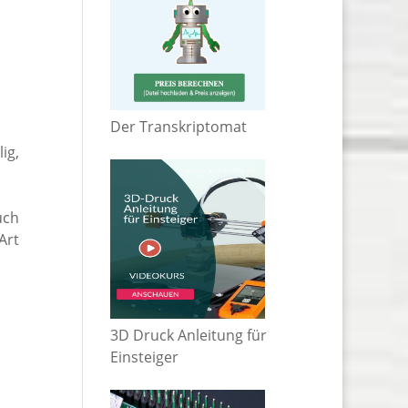
Der Transkriptomat
ig,
uch
Art
3D Druck Anleitung für
Einsteiger