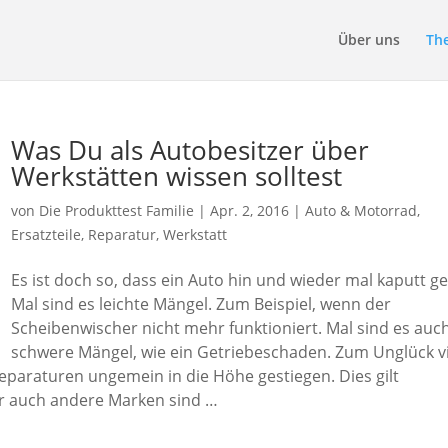
Über uns
Th
Was Du als Autobesitzer über
Werkstätten wissen solltest
von
Die Produkttest Familie
|
Apr. 2, 2016
|
Auto & Motorrad
,
Ersatzteile
,
Reparatur
,
Werkstatt
Es ist doch so, dass ein Auto hin und wieder mal kaputt ge
Mal sind es leichte Mängel. Zum Beispiel, wenn der
Scheibenwischer nicht mehr funktioniert. Mal sind es auc
schwere Mängel, wie ein Getriebeschaden. Zum Unglück vi
eparaturen ungemein in die Höhe gestiegen. Dies gilt
r auch andere Marken sind …