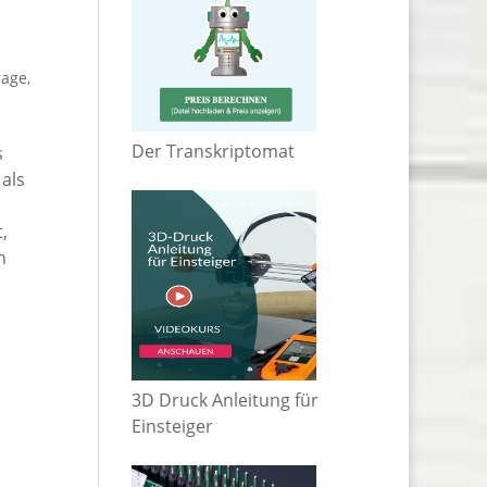
rage
,
Der Transkriptomat
s
als
,
n
3D Druck Anleitung für
Einsteiger