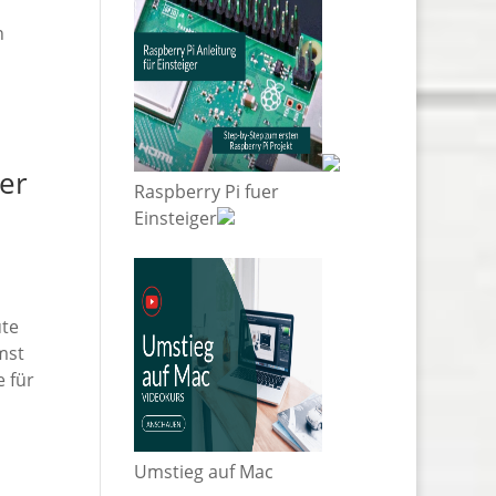
n
ner
Raspberry Pi fuer
Einsteiger
ute
mst
 für
Umstieg auf Mac