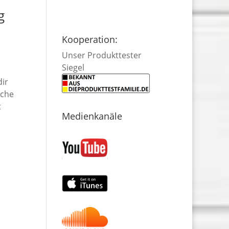
g
Kooperation:
Unser Produkttester
Siegel
dir
iche
t
Medienkanäle