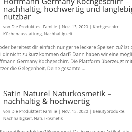
Hoffmann Germany Kochgeschirr –
nachhaltig, hochwertig und langlebi
nutzbar
von
Die Produkttest Familie
|
Nov. 13, 2020
|
Kochgeschirr
,
Küchenausstattung
,
Nachhaltigkeit
der bereitest dir einfach nur gerne leckere Speisen zu? Ist 
bei dir nicht zu kurz kommen darf? Dann haben wir eine mögl
offmann Germany Kochgeschirr. Die Plattform überzeugt mi
utzer die Gelegenheit, Deine gesamte …
Satin Naturel Naturkosmetik –
nachhaltig & hochwertig
von
Die Produkttest Familie
|
Nov. 13, 2020
|
Beautyprodukte
,
Nachhaltigkeit
,
Naturkosmetik
osmetikprodukten? Bevorzugst Du inzwischen Artikel, die