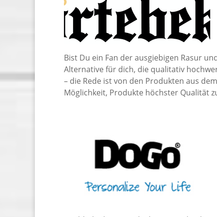
Bist Du ein Fan der ausgiebigen Rasur un
Alternative für dich, die qualitativ hoch
– die Rede ist von den Produkten aus de
Möglichkeit, Produkte höchster Qualität z