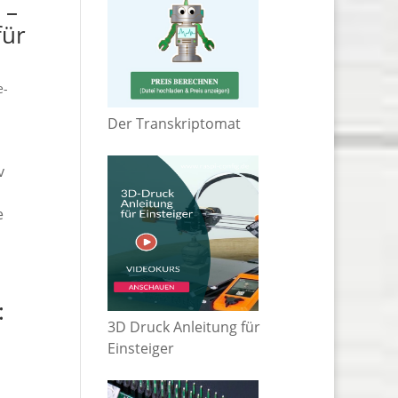
 –
für
e-
Der Transkriptomat
v
e
:
3D Druck Anleitung für
Einsteiger