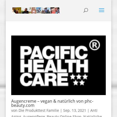
Augencreme – vegan & natürlich von phc-
beauty.com
von
Die Produkttest Familie
|
Sep. 13, 2021
|
Anti
Aging
,
Augenpflege
,
Beauty Online Shop
,
Natürliche