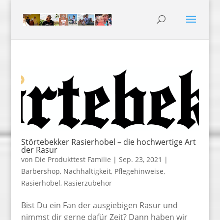
Störtebekker Rasierhobel – die hochwertige Art
der Rasur
von
Die Produkttest Familie
|
Sep. 23, 2021
|
Barbershop
,
Nachhaltigkeit
,
Pflegehinweise
,
Rasierhobel
,
Rasierzubehör
Bist Du ein Fan der ausgiebigen Rasur und
nimmst dir gerne dafür Zeit? Dann haben wir