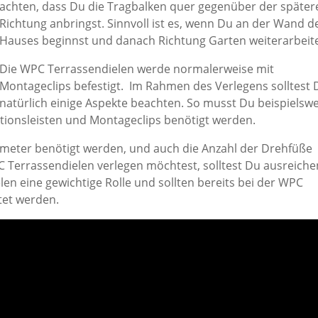
achten, dass Du die Tragbalken quer gegenüber der später
Richtung anbringst. Sinnvoll ist es, wenn Du an der Wand d
Hauses beginnst und danach Richtung Garten weiterarbeite
Die WPC Terrassendielen werde normalerweise mit
Montageclips befestigt. Im Rahmen des Verlegens solltest 
natürlich einige Aspekte beachten. So musst Du beispielswe
tionsleisten und Montageclips benötigt werden.
fmeter benötigt werden, und auch die Anzahl der Drehfüße
Terrassendielen verlegen möchtest, solltest Du ausreich
en eine gewichtige Rolle und sollten bereits bei der WPC
tet werden.