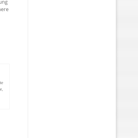
tung
here
te
e,