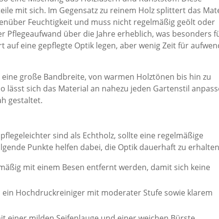
ile mit sich. Im Gegensatz zu reinem Holz splittert das Mate
genüber Feuchtigkeit und muss nicht regelmäßig geölt oder
er Pflegeaufwand über die Jahre erheblich, was besonders f
rt auf eine gepflegte Optik legen, aber wenig Zeit für aufwen
 eine große Bandbreite, von warmen Holztönen bis hin zu
lässt sich das Material an nahezu jeden Gartenstil anpass
h gestaltet.
legeleichter sind als Echtholz, sollte eine regelmäßige
lgende Punkte helfen dabei, die Optik dauerhaft zu erhalten
mäßig mit einem Besen entfernt werden, damit sich keine
ch ein Hochdruckreiniger mit moderater Stufe sowie klarem
it einer milden Seifenlauge und einer weichen Bürste