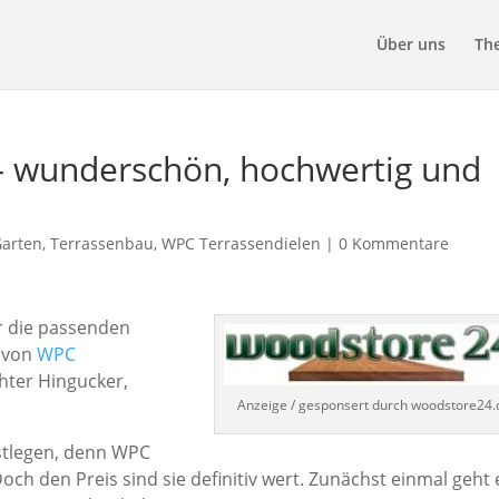
Über uns
Th
– wunderschön, hochwertig und
arten
,
Terrassenbau
,
WPC Terrassendielen
|
0 Kommentare
r die passenden
n von
WPC
hter Hingucker,
Anzeige / gesponsert durch woodstore24.
estlegen, denn WPC
och den Preis sind sie definitiv wert. Zunächst einmal geht 