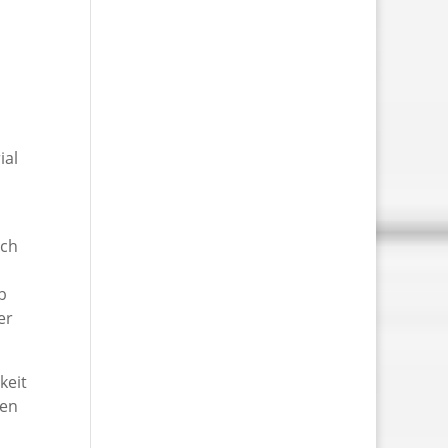
ial
ich
b
er
keit
nen