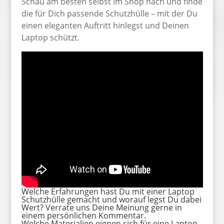
Schau am besten selbst im Shop nach und finde
die für Dich passende Schutzhülle – mit der Du
einen eleganten Auftritt hinlegst und Deinen
Laptop schützt.
Welche Erfahrungen hast Du mit einer Laptop
Schutzhülle gemacht und worauf legst Du dabei
Wert? Verrate uns Deine Meinung gerne in
einem persönlichen Kommentar.
Welche Materialien eignen sich für eine Laptop