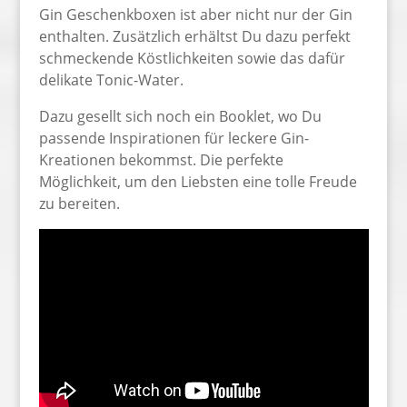
Gin Geschenkboxen ist aber nicht nur der Gin
enthalten. Zusätzlich erhältst Du dazu perfekt
schmeckende Köstlichkeiten sowie das dafür
delikate Tonic-Water.
Dazu gesellt sich noch ein Booklet, wo Du
passende Inspirationen für leckere Gin-
Kreationen bekommst. Die perfekte
Möglichkeit, um den Liebsten eine tolle Freude
zu bereiten.