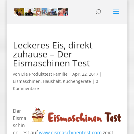
Leckeres Eis, direkt
zuhause – Der
Eismaschinen Test
von
Die Produkttest Familie
|
Apr. 22, 2017
|
Eismaschinen
,
Haushalt
,
Küchengeräte
|
0
Kommentare
Der
Eisma
schin
en Test auf
www.eismaschinentest.com
zeigt