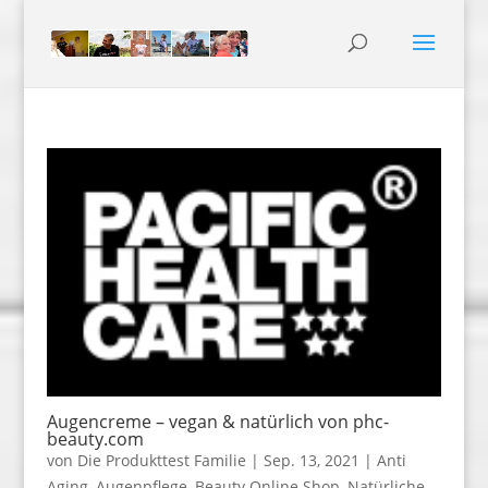
Augencreme – vegan & natürlich von phc-
beauty.com
von
Die Produkttest Familie
|
Sep. 13, 2021
|
Anti
Aging
,
Augenpflege
,
Beauty Online Shop
,
Natürliche