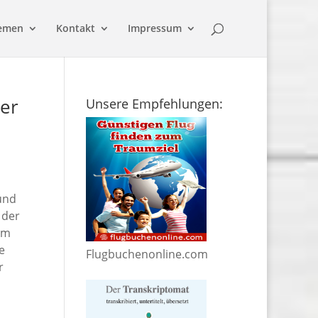
emen
Kontakt
Impressum
der
Unsere Empfehlungen:
und
 der
em
e
Flugbuchenonline.com
r