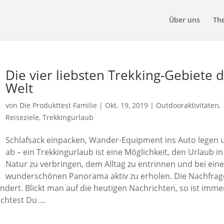
Über uns
Th
Die vier liebsten Trekking-Gebiete 
Welt
von
Die Produkttest Familie
|
Okt. 19, 2019
|
Outdooraktivitäten
,
Reiseziele
,
Trekkingurlaub
Schlafsack einpacken, Wander-Equipment ins Auto legen 
ab – ein Trekkingurlaub ist eine Möglichkeit, den Urlaub in
Natur zu verbringen, dem Alltag zu entrinnen und bei ein
wunderschönen Panorama aktiv zu erholen. Die Nachfrag
undert. Blickt man auf die heutigen Nachrichten, so ist imme
öchtest Du …