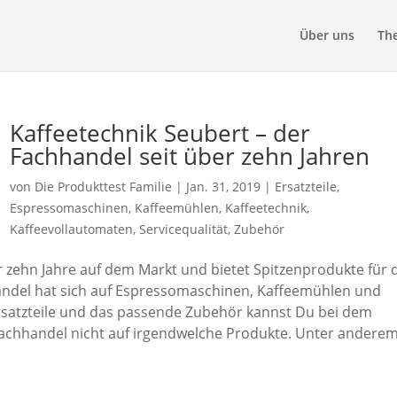
Über uns
Th
Kaffeetechnik Seubert – der
Fachhandel seit über zehn Jahren
von
Die Produkttest Familie
|
Jan. 31, 2019
|
Ersatzteile
,
Espressomaschinen
,
Kaffeemühlen
,
Kaffeetechnik
,
Kaffeevollautomaten
,
Servicequalität
,
Zubehör
r zehn Jahre auf dem Markt und bietet Spitzenprodukte für 
handel hat sich auf Espressomaschinen, Kaffeemühlen und
Ersatzteile und das passende Zubehör kannst Du bei dem
achhandel nicht auf irgendwelche Produkte. Unter andere