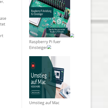
ter
,
Oase
tet
e
rt
Raspberry Pi fuer
Einsteiger
Umstieg auf Mac