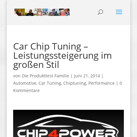
Car Chip Tuning –
Leistungssteigerung im
großen Stil
von
Die Produkttest Familie
|
Juni 21, 2014
|
Automotive
,
Car Tuning
,
Chiptuning
,
Performance
|
0
Kommentare