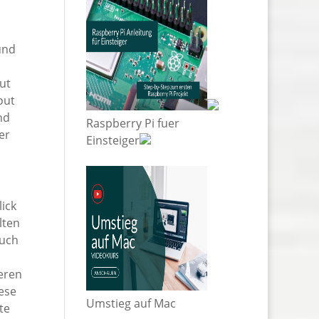
und
ut
out
nd
Raspberry Pi fuer
er
Einsteiger
ick
lten
Auch
deren
iese
Umstieg auf Mac
te