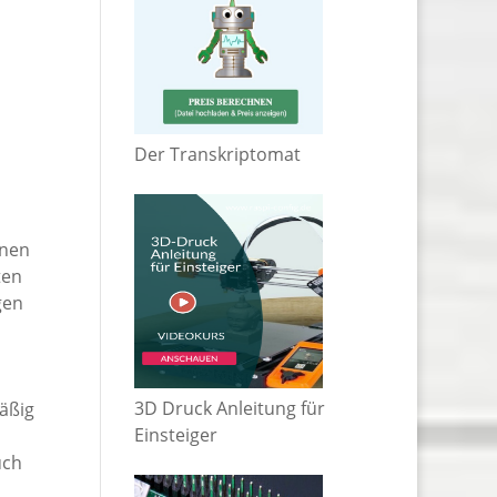
Der Transkriptomat
enen
ten
gen
3D Druck Anleitung für
mäßig
Einsteiger
uch