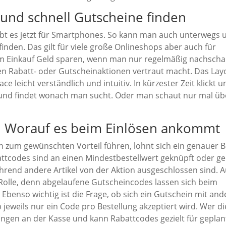
 und schnell Gutscheine finden
bt es jetzt für Smartphones. So kann man auch unterwegs 
nden. Das gilt für viele große Onlineshops aber auch für
em Einkauf Geld sparen, wenn man nur regelmäßig nachscha
en Rabatt- oder Gutscheinaktionen vertraut macht. Das Lay
ce leicht verständlich und intuitiv. In kürzester Zeit klickt u
e und findet wonach man sucht. Oder man schaut nur mal üb
n: Worauf es beim Einlösen ankommt
h zum gewünschten Vorteil führen, lohnt sich ein genauer Bl
attcodes sind an einen Mindestbestellwert geknüpft oder ge
rend andere Artikel von der Aktion ausgeschlossen sind. 
 Rolle, denn abgelaufene Gutscheincodes lassen sich beim
Ebenso wichtig ist die Frage, ob sich ein Gutschein mit an
jeweils nur ein Code pro Bestellung akzeptiert wird. Wer d
ungen an der Kasse und kann Rabattcodes gezielt für geplan