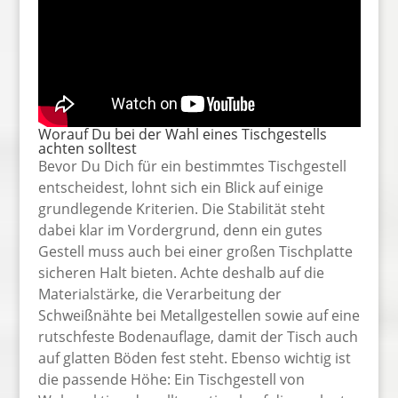
Worauf Du bei der Wahl eines Tischgestells
achten solltest
Bevor Du Dich für ein bestimmtes Tischgestell
entscheidest, lohnt sich ein Blick auf einige
grundlegende Kriterien. Die Stabilität steht
dabei klar im Vordergrund, denn ein gutes
Gestell muss auch bei einer großen Tischplatte
sicheren Halt bieten. Achte deshalb auf die
Materialstärke, die Verarbeitung der
Schweißnähte bei Metallgestellen sowie auf eine
rutschfeste Bodenauflage, damit der Tisch auch
auf glatten Böden fest steht. Ebenso wichtig ist
die passende Höhe: Ein Tischgestell von