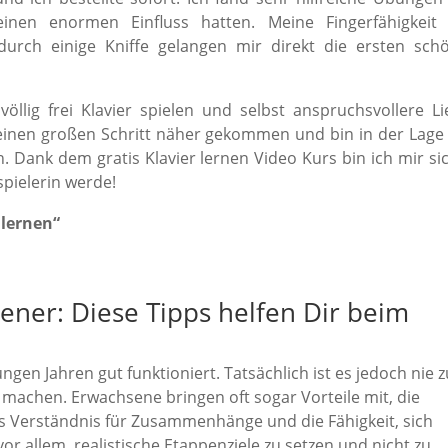
 einen enormen Einfluss hatten. Meine Fingerfähigkeit
urch einige Kniffe gelangen mir direkt die ersten sch
lig frei Klavier spielen und selbst anspruchsvollere Li
 einen großen Schritt näher gekommen und bin in der Lage
 Dank dem gratis Klavier lernen Video Kurs bin ich mir sic
spielerin werde!
 lernen“
sener: Diese Tipps helfen Dir beim
ungen Jahren gut funktioniert. Tatsächlich ist es jedoch nie z
 machen. Erwachsene bringen oft sogar Vorteile mit, die
s Verständnis für Zusammenhänge und die Fähigkeit, sich
vor allem, realistische Etappenziele zu setzen und nicht zu