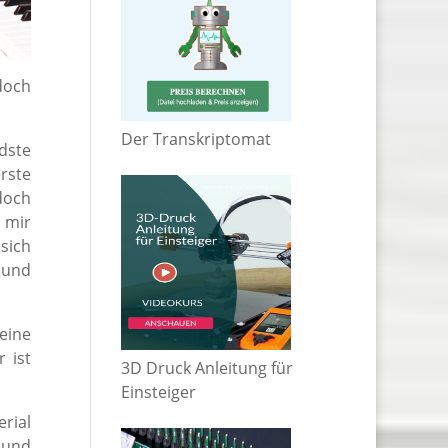
doch
Der Transkriptomat
dste
rste
doch
 mir
sich
t und
eine
 ist
3D Druck Anleitung für
Einsteiger
rial
 und