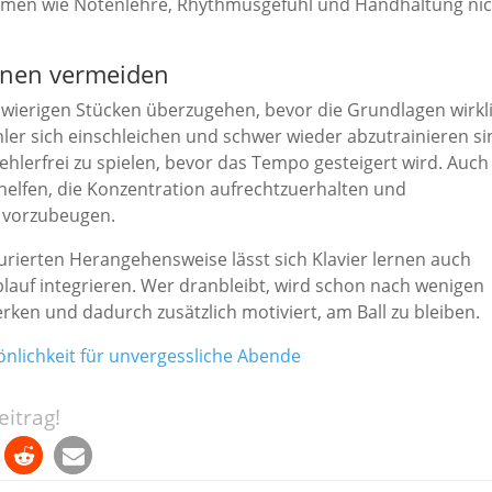
emen wie Notenlehre, Rhythmusgefühl und Handhaltung nic
ernen vermeiden
 schwierigen Stücken überzugehen, bevor die Grundlagen wirkl
Fehler sich einschleichen und schwer wieder abzutrainieren si
fehlerfrei zu spielen, bevor das Tempo gesteigert wird. Auch
lfen, die Konzentration aufrechtzuerhalten und
 vorzubeugen.
turierten Herangehensweise lässt sich Klavier lernen auch
blauf integrieren. Wer dranbleibt, wird schon nach wenigen
ken und dadurch zusätzlich motiviert, am Ball zu bleiben.
önlichkeit für unvergessliche Abende
itrag!