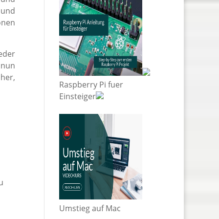
 und
önen
eder
 nun
her,
Raspberry Pi fuer
Einsteiger
u
Umstieg auf Mac