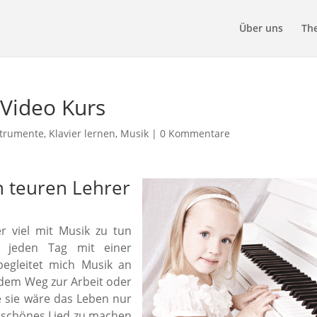
Über uns
Th
 Video Kurs
strumente
,
Klavier lernen
,
Musik
|
0 Kommentare
n teuren Lehrer
 viel mit Musik zu tun
h jeden Tag mit einer
begleitet mich Musik an
 dem Weg zur Arbeit oder
e sie wäre das Leben nur
n schönes Lied zu machen