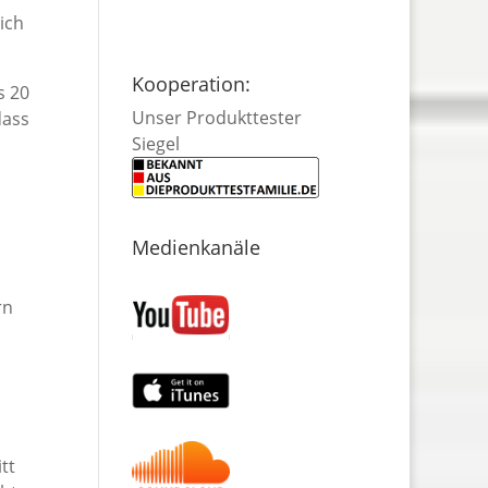
ich
Kooperation:
s 20
Unser Produkttester
dass
Siegel
Medienkanäle
rn
tt