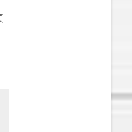
te
e,