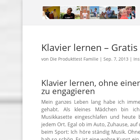
Klavier lernen – Gratis
von
Die Produkttest Familie
|
Sep. 7, 2013
|
In
Klavier lernen, ohne eine
zu engagieren
Mein ganzes Leben lang habe ich immer
gehabt. Als kleines Mädchen bin ic
Musikkasette eingeschlafen und heute 
jedem Ort. Egal ob im Auto, Zuhause, auf
beim Sport: Ich höre ständig Musik. Ohn
hab so schön. Es ist eine wahre Kunst ei