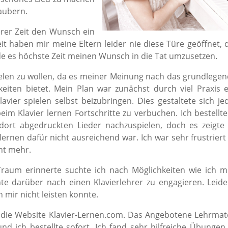
aubern.
gerer Zeit den Wunsch ein
it haben mir meine Eltern leider nie diese Türe geöffnet, 
rde es höchste Zeit meinen Wunsch in die Tat umzusetzen.
ielen zu wollen, da es meiner Meinung nach das grundlegen
eiten bietet. Mein Plan war zunächst durch viel Praxis e
ier spielen selbst beizubringen. Dies gestaltete sich je
im Klavier lernen Fortschritte zu verbuchen. Ich bestellte
ort abgedruckten Lieder nachzuspielen, doch es zeigte 
lernen dafür nicht ausreichend war. Ich war sehr frustrier
cht mehr.
raum erinnerte suchte ich nach Möglichkeiten wie ich m
e darüber nach einen Klavierlehrer zu engagieren. Leider
 mir nicht leisten konnte.
uf die Website Klavier-Lernen.com. Das Angebotene Lehrmate
nd ich bestellte sofort. Ich fand sehr hilfreiche Übungen