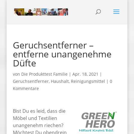
Geruchsentferner –
entferne unangenehme
Düfte
von
Die Produkttest Familie
|
Apr. 18, 2021
|
Geruchsentferner
,
Haushalt
,
Reinigungsmittel
|
0
Kommentare
Bist Du es leid, dass die
Möbel und Textilien
unangenehm riechen?
Möchtest Du obendrein