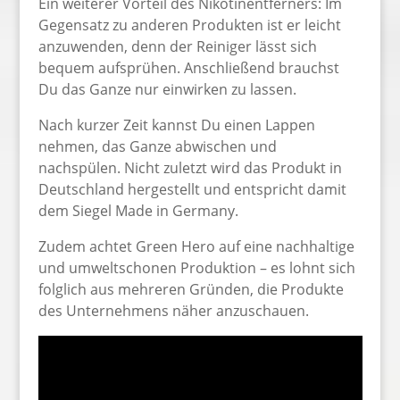
Ein weiterer Vorteil des Nikotinentferners: Im
Gegensatz zu anderen Produkten ist er leicht
anzuwenden, denn der Reiniger lässt sich
bequem aufsprühen. Anschließend brauchst
Du das Ganze nur einwirken zu lassen.
Nach kurzer Zeit kannst Du einen Lappen
nehmen, das Ganze abwischen und
nachspülen. Nicht zuletzt wird das Produkt in
Deutschland hergestellt und entspricht damit
dem Siegel Made in Germany.
Zudem achtet Green Hero auf eine nachhaltige
und umweltschonen Produktion – es lohnt sich
folglich aus mehreren Gründen, die Produkte
des Unternehmens näher anzuschauen.