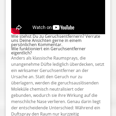
Wie stehst Du zu Geruchsentfernern? Verrate
uns Deine Ansichten gerne in einem
persönlichen Kommentar.
Wie funktioniert ein Geruchsentferner
eigentlich?
Anders als klassische Raumsprays, die
unangenehme Düfte lediglich überdecken, setzt
ein wirksamer Geruchsentferner an der
Ursache an. Statt den Geruch nur zu
überlagern, werden die geruchsauslösenden
Moleküle chemisch neutralisiert oder
gebunden, wodurch sie ihre Wirkung auf die
menschliche Nase verlieren. Genau darin liegt
der entscheidende Unterschied: Während ein
Duftspray den Raum nur kurzzeitig