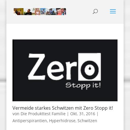
Vermeide starkes Schwitzen mit Zero Stopp it!
von
Die Produkttest Familie
|
Okt. 31, 2016
|
Antiperspirantien
,
Hyperhidrose
,
Schwitzen