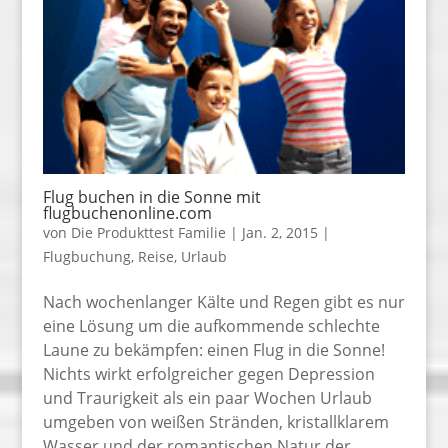
Flug buchen in die Sonne mit
flugbuchenonline.com
von
Die Produkttest Familie
|
Jan. 2, 2015
|
Flugbuchung
,
Reise
,
Urlaub
Nach wochenlanger Kälte und Regen gibt es nur
eine Lösung um die aufkommende schlechte
Laune zu bekämpfen: einen Flug in die Sonne!
Nichts wirkt erfolgreicher gegen Depression
und Traurigkeit als ein paar Wochen Urlaub
umgeben von weißen Stränden, kristallklarem
Wasser und der romantischen Natur der