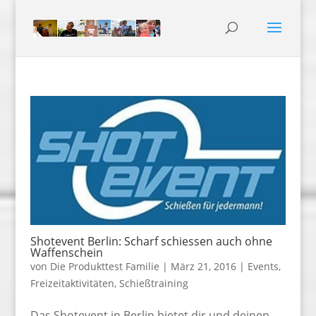
Shotevent Berlin: Scharf schiessen auch ohne
Waffenschein
von
Die Produkttest Familie
|
März 21, 2016
|
Events
,
Freizeitaktivitäten
,
Schießtraining
Das Shotevent in Berlin bietet dir und deinen