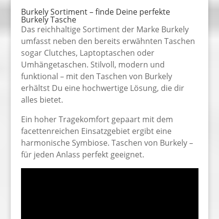
Burkely Sortiment – finde Deine perfekte
Burkely Tasche
Das reichhaltige Sortiment der Marke Burkely
umfasst neben den bereits erwähnten Taschen
sogar Clutches, Laptoptaschen oder
Umhängetaschen. Stilvoll, modern und
funktional – mit den Taschen von Burkely
erhältst Du eine hochwertige Lösung, die dir
alles bietet.
Ein hoher Tragekomfort gepaart mit dem
facettenreichen Einsatzgebiet ergibt eine
harmonische Symbiose. Taschen von Burkely –
für jeden Anlass perfekt geeignet.