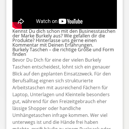
Kennst Du dich schon mit den Businesstaschen
der Marke Burkely aus? Wie gefallen dir die
Produkte? Hinterlasse uns gerne einen
Kommentar mit Deinen Erfahrungen.
Burkely Taschen – die richtige Größe und Form
finden
Bevor Du Dich für eine der vielen Burkely
Taschen entscheidest, lohnt sich ein genauer
Blick auf den geplanten Einsatzzweck. Für den
Berufsalltag eignen sich strukturierte
Arbeitstaschen mit ausreichend Fächern für
Laptop, Unterlagen und Kleinteile besonders
gut, während für den Freizeitgebrauch eher
lässige Shopper oder handliche
Umhängetaschen infrage kommen. Wer viel
unterwegs ist und die Hände frei haben