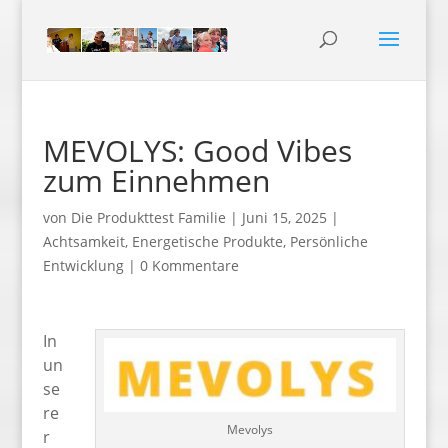
MEVOLYS: Good Vibes
zum Einnehmen
von
Die Produkttest Familie
|
Juni 15, 2025
|
Achtsamkeit
,
Energetische Produkte
,
Persönliche
Entwicklung
|
0 Kommentare
In
un
se
re
Mevolys
r