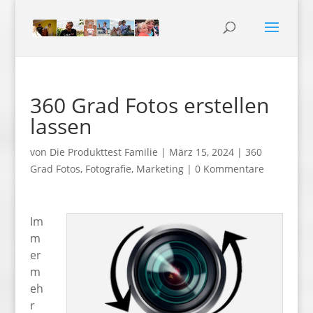
360 Grad Fotos erstellen
lassen
von
Die Produkttest Familie
|
März 15, 2024
|
360
Grad Fotos
,
Fotografie
,
Marketing
|
0 Kommentare
Im
m
er
m
eh
r