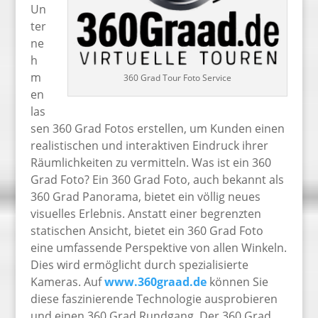
Un
ter
ne
h
m
360 Grad Tour Foto Service
en
las
sen 360 Grad Fotos erstellen, um Kunden einen
realistischen und interaktiven Eindruck ihrer
Räumlichkeiten zu vermitteln. Was ist ein 360
Grad Foto? Ein 360 Grad Foto, auch bekannt als
360 Grad Panorama, bietet ein völlig neues
visuelles Erlebnis. Anstatt einer begrenzten
statischen Ansicht, bietet ein 360 Grad Foto
eine umfassende Perspektive von allen Winkeln.
Dies wird ermöglicht durch spezialisierte
Kameras. Auf
www.360graad.de
können Sie
diese faszinierende Technologie ausprobieren
und einen 360 Grad Rundgang. Der 360 Grad