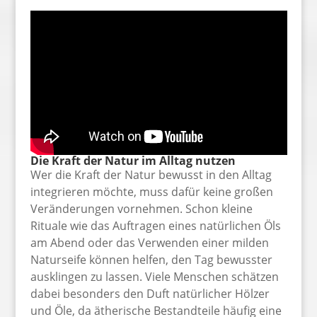
Die Kraft der Natur im Alltag nutzen
Wer die Kraft der Natur bewusst in den Alltag
integrieren möchte, muss dafür keine großen
Veränderungen vornehmen. Schon kleine
Rituale wie das Auftragen eines natürlichen Öls
am Abend oder das Verwenden einer milden
Naturseife können helfen, den Tag bewusster
ausklingen zu lassen. Viele Menschen schätzen
dabei besonders den Duft natürlicher Hölzer
und Öle, da ätherische Bestandteile häufig eine