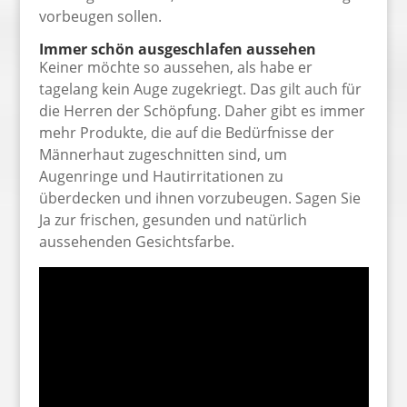
vorbeugen sollen.
Immer schön ausgeschlafen aussehen
Keiner möchte so aussehen, als habe er
tagelang kein Auge zugekriegt. Das gilt auch für
die Herren der Schöpfung. Daher gibt es immer
mehr Produkte, die auf die Bedürfnisse der
Männerhaut zugeschnitten sind, um
Augenringe und Hautirritationen zu
überdecken und ihnen vorzubeugen. Sagen Sie
Ja zur frischen, gesunden und natürlich
aussehenden Gesichtsfarbe.